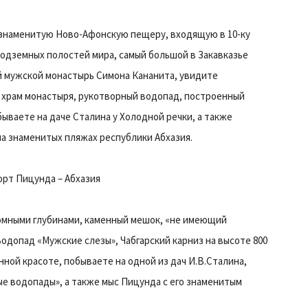
знаменитую Ново-Афонскую пещеру, входящую в 10-ку
одземных полостей мира, самый большой в Закавказье
мужской монастырь Симона Кананита, увидите
храм монастыря, рукотворный водопад, построенный
бываете на даче Сталина у Холодной речки, а также
на знаменитых пляжах республики Абхазия.
рорт Пицунда – Абхазия
ромными глубинами, каменный мешок, «не имеющий
Водопад «Мужские слезы», Чабгарский карниз на высоте 800
ной красоте, побываете на одной из дач И.В.Сталина,
е водопады», а также мыс Пицунда с его знаменитым