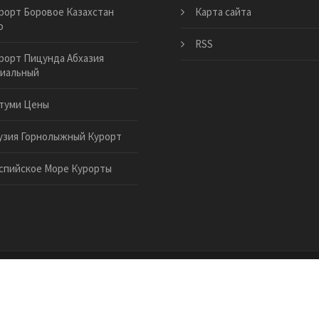
рорт Боровое Казахстан
Карта сайта
о
RSS
рорт Пицунда Абхазия
иальный
туми Цены
узия Горнолыжный Курорт
спийское Море Курорты
.ru