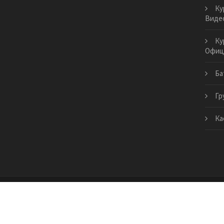
Ку
Виде
Ку
Офиц
Ба
Гр
Ка
Copyright © 2026 · Все права защищены | city-south