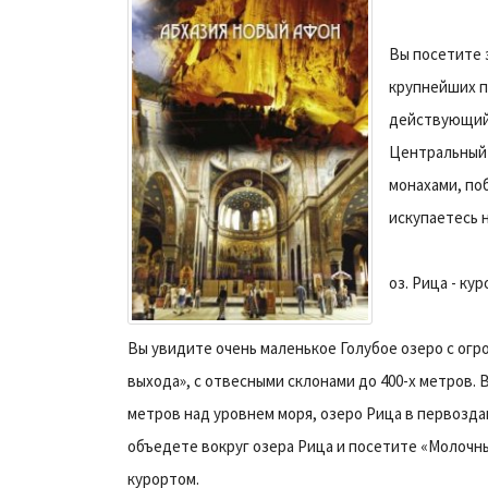
Вы посетите 
крупнейших п
действующий 
Центральный 
монахами, по
искупаетесь 
оз. Рица - ку
Вы увидите очень маленькое Голубое озеро с ог
выхода», с отвесными склонами до 400-х метров. 
метров над уровнем моря, озеро Рица в первоздан
объедете вокруг озера Рица и посетите «Молочны
курортом.