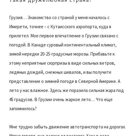
Грузия… Знакомство со страной у меня началось с
Имерети, точнее – с Кутаисского аэропорта, куда я
прилетел. Мое первое впечатление о Грузии связано с
погодой. В Канаде суровый континентальный климат,
зимой нередки 20-25-градусные морозы. Прибавьте к
этому неприятные сюрпризы в виде сильных ветров,
ледяных дождей, снежных шквалов, и вы получите
представление о зимней погоде в Северной Америке. А
лето у нас влажное. Здесь же поразила сильная жара под
45 градусов. В Грузии очень жаркое лето… Что еще
запомнилось?
Мне трудно забыть движение автотранспорта на дорогах.
Мягко говоря, оно далеко от восторга. Хаос в езде,