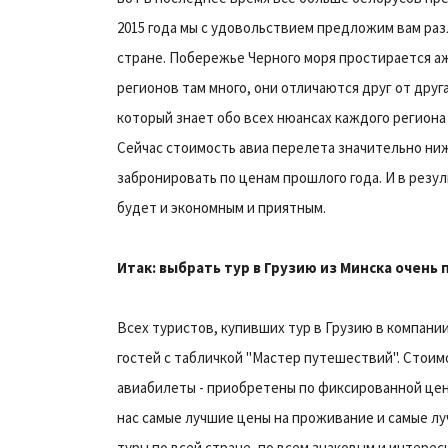
2015 года мы с удовольствием предложим вам ра
стране. Побережье Черного моря простирается аж н
регионов там много, они отличаются друг от друг
который знает обо всех нюансах каждого региона
Сейчас стоимость авиа перелета значительно ниж
забронировать по ценам прошлого года. И в резу
будет и экономным и приятным.
Итак: выбрать тур в Грузию из Минска очень 
Всех туристов, купивших тур в Грузию в компани
гостей с табличкой "Мастер путешествий". Стоим
авиабилеты - приобретены по фиксированной цен
нас самые лучшие цены на проживание и самые л
туры по всей стране, по всем знаковым и интерес