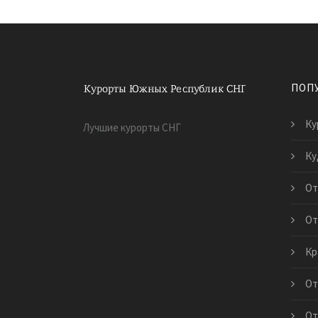
ПОП
Ку
Лучшие курорты СНГ
Ку
От
От
Кр
От
От