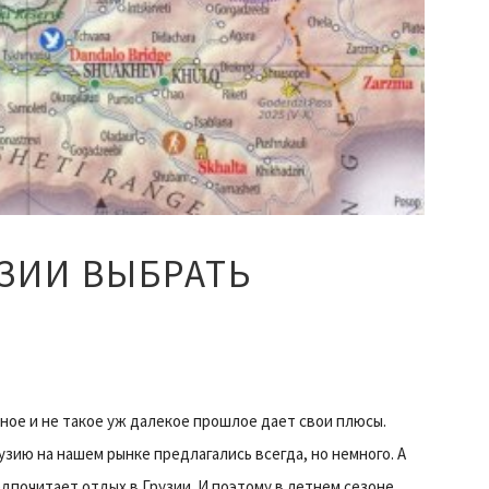
УЗИИ ВЫБРАТЬ
стное и не такое уж далекое прошлое дает свои плюсы.
узию на нашем рынке предлагались всегда, но немного. А
дпочитает отдых в Грузии. И поэтому в летнем сезоне