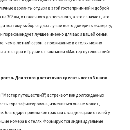
зличные варианты отдыха в этой гостеприимной и доброй
а 308 км, от галечного до песчаного, а это означает, что
а, и поэтому выбор отдыха лучше всего доверить эксперту,
 и порекомендует лучшее именно для вас и вашей семьи.
е, чем в летний сезон, а проживание в отелях можно
льтате отдых в Грузии от компании «Мастер путешествий»
просто. Для этого достаточно сделать всего 3 шага:
и "Мастер путешествий", встречают как долгожданных
ость тура зафиксирована, измениться она не может,
е. Благодаря прямым контрактам с владельцами отелей у
учшие номера в отелях. Формируются индивидуальные
ным местам.