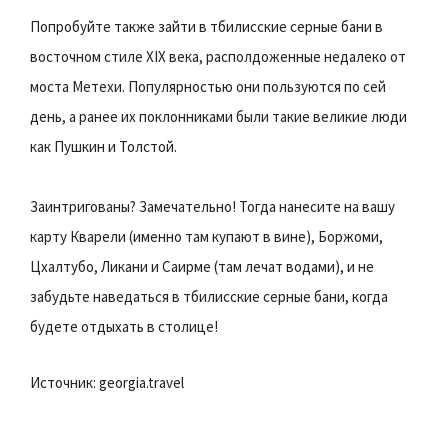
Попробуйте также зайти в тбилисские серные бани в
восточном стиле XIX века, располдоженные недалеко от
моста Метехи. Популярностью они пользуются по сей
день, а ранее их поклонниками были такие великие люди
как Пушкин и Толстой.
Заинтригованы? Замечательно! Тогда нанесите на вашу
карту Кварели (именно там купают в вине), Боржоми,
Цхалтубо, Ликани и Саирме (там лечат водами), и не
забудьте наведаться в тбилисские серные бани, когда
будете отдыхать в столице!
Источник: georgia.travel