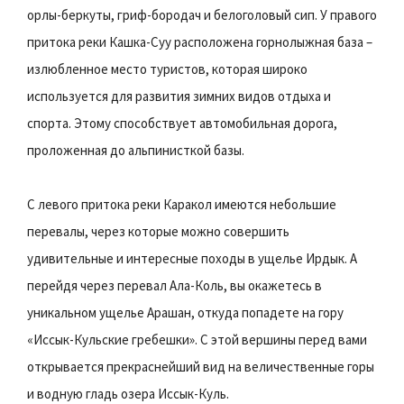
орлы-беркуты, гриф-бородач и белоголовый сип. У правого
притока реки Кашка-Суу расположена горнолыжная база –
излюбленное место туристов, которая широко
используется для развития зимних видов отдыха и
спорта. Этому способствует автомобильная дорога,
проложенная до альпинисткой базы.
С левого притока реки Каракол имеются небольшие
перевалы, через которые можно совершить
удивительные и интересные походы в ущелье Ирдык. А
перейдя через перевал Ала-Коль, вы окажетесь в
уникальном ущелье Арашан, откуда попадете на гору
«Иссык-Кульские гребешки». С этой вершины перед вами
открывается прекраснейший вид на величественные горы
и водную гладь озера Иссык-Куль.