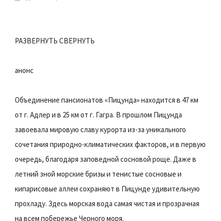
РАЗВЕРНУТЬ
СВЕРНУТЬ
анонс
Объединение пансионатов «Пицунда» находится в 47 км
от г. Адлер и в 25 км от г. Гагра. В прошлом Пицунда
завоевала мировую славу курорта из-за уникального
сочетания природно-климатических факторов, и в первую
очередь, благодаря заповедной сосновой роще. Даже в
летний зной морские бризы и тенистые сосновые и
кипарисовые аллеи сохраняют в Пицунде удивительную
прохладу. Здесь морская вода самая чистая и прозрачная
на всем побережье Черного моря.