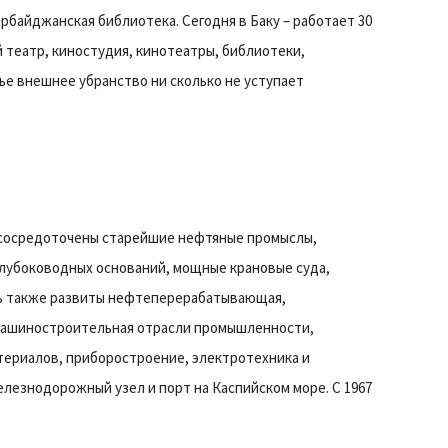
рбайджанская библиотека. Сегодня в Баку – работает 30
й театр, киностудия, кинотеатры, библиотеки,
ье внешнее убранство ни сколько не уступает
ь сосредоточены старейшие нефтяные промыслы,
лубоководных оснований, мощные крановые суда,
сь также развиты нефтеперерабатывающая,
 машиностроительная отрасли промышленности,
териалов, приборостроение, электротехника и
елезнодорожный узел и порт на Каспийском море. С 1967