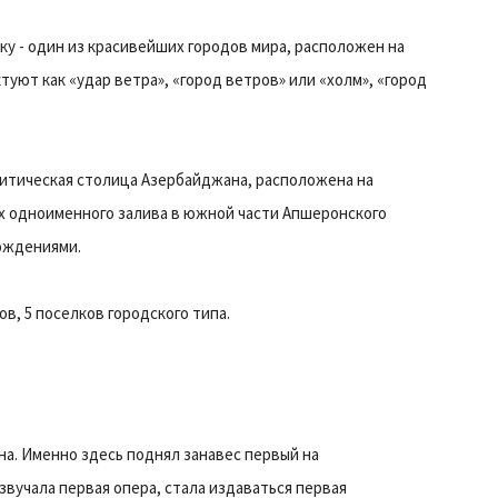
ку - один из красивейших городов мира, расположен на
туют как «удар ветра», «город ветров» или «холм», «город
литическая столица Азербайджана, расположена на
ах одноименного залива в южной части Апшеронского
ождениями.
в, 5 поселков городского типа.
а. Именно здесь поднял занавес первый на
вучала первая опера, стала издаваться первая