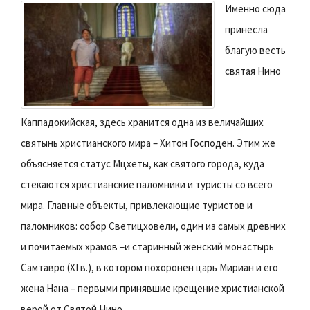
Именно сюда
принесла
благую весть
святая Нино
Каппадокийская, здесь хранится одна из величайших
святынь христианского мира – Хитон Господен. Этим же
объясняется статус Мцхеты, как святого города, куда
стекаются христианские паломники и туристы со всего
мира. Главные объекты, привлекающие туристов и
паломников: собор Светицховели, один из самых древних
и почитаемых храмов –и старинный женский монастырь
Самтавро (XI в.), в котором похоронен царь Мириан и его
жена Нана – первыми принявшие крещение христианской
верой от Святой Нино.