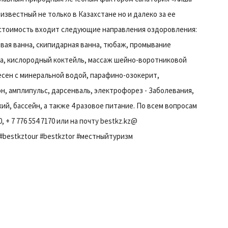
известный не только в Казахстане но и далеко за ее
В стоимость входит следующие направления оздоровления:
вая ванна, скипидарная ванна, тюбаж, промывание
на, кислородный коктейль, массаж шейно-воротниковой
есен с минеральной водой, парафино-озокерит,
, амплипульс, дарсенваль, электрофорез - Заболевания,
кий, бассейн, а также 4 разовое питание. По всем вопросам
, + 7 776 554 7170 или на почту bestkz.kz@
y #bestkztour #bestkztor #местныйтуризм