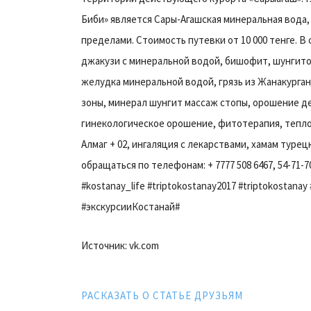
Биби» является Сары-Агашская минеральная вода, 
пределами. Стоимость путевки от 10 000 тенге. 
джакузи с минеральной водой, бишофит, шунгито
желудка минеральной водой, грязь из Жанакурга
зоны, минерал шунгит массаж стопы, орошение д
гинекологическое орошение, фитотерапия, теплон
Алмаг + 02, ингаляция с лекарствами, хамам турец
обращаться по телефонам: + 7777 508 6467, 54-71-70
#kostanay_life #triptokostanay2017 #triptokostana
#экскурсииКостанай#
Источник: vk.com
РАСКАЗАТЬ О СТАТЬЕ ДРУЗЬЯМ