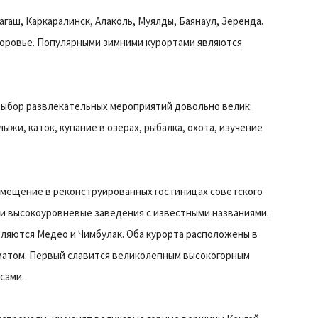
агаш, Каркаралинск, Алаколь, Муялды, Баянаул, Зеренда.
оровье. Популярными зимними курортами являются
Выбор развлекательных мероприятий довольно велик:
лыжи, каток, купание в озерах, рыбалка, охота, изучение
азмещение в реконструированных гостиницах советского
 и высокоуровневые заведения с известными названиями.
ляются Медео и Чимбулак. Оба курорта расположены в
иматом. Первый славится великолепным высокогорным
сами.