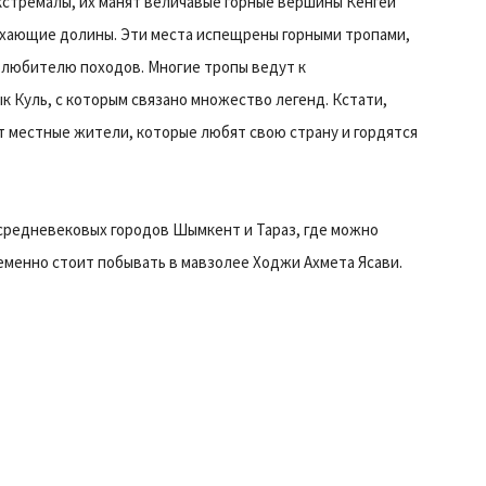
кстремалы, их манят величавые горные вершины Кенгей
оухающие долины. Эти места испещрены горными тропами,
 любителю походов. Многие тропы ведут к
 Куль, с которым связано множество легенд. Кстати,
т местные жители, которые любят свою страну и гордятся
 средневековых городов Шымкент и Тараз, где можно
менно стоит побывать в мавзолее Ходжи Ахмета Ясави.