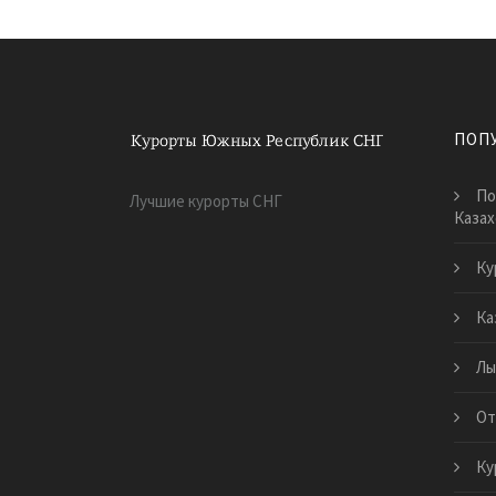
ПОП
По
Лучшие курорты СНГ
Казах
Ку
Ка
Лы
От
Ку