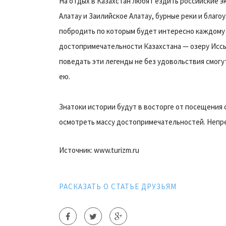
На отдых в Казахстан любят ездить российские э
Алатау и Заилийское Алатау, бурные реки и благ
побродить по которым будет интересно каждому
достопримечательности Казахстана — озеру Иссык
поведать эти легенды не без удовольствия смогу
ею.
Знатоки истории будут в восторге от посещения
осмотреть массу достопримечательностей. Непре
Источник: www.turizm.ru
РАСКАЗАТЬ О СТАТЬЕ ДРУЗЬЯМ