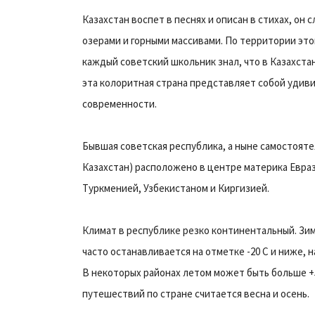
Казахстан воспет в песнях и описан в стихах, о
озерами и горными массивами. По территории это
каждый советский школьник знал, что в Казахста
эта колоритная страна представляет собой удив
современности.
Бывшая советская республика, а ныне самостояте
Казахстан) расположено в центре материка Евраз
Туркменией, Узбекистаном и Киргизией.
Климат в республике резко континентальный. Зим
часто останавливается на отметке -20 C и ниже, н
В некоторых районах летом может быть больше +5
путешествий по стране считается весна и осень.