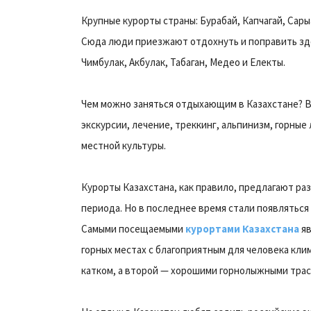
Крупные курорты страны: Бурабай, Капчагай, Сары
Сюда люди приезжают отдохнуть и поправить зд
Чимбулак, Акбулак, Табаган, Медео и Електы.
Чем можно заняться отдыхающим в Казахстане? 
экскурсии, лечение, треккинг, альпинизм, горные 
местной культуры.
Курорты Казахстана, как правило, предлагают р
периода. Но в последнее время стали появляться
Самыми посещаемыми
курортами Казахстана
яв
горных местах с благоприятным для человека кл
катком, а второй — хорошими горнолыжными трас