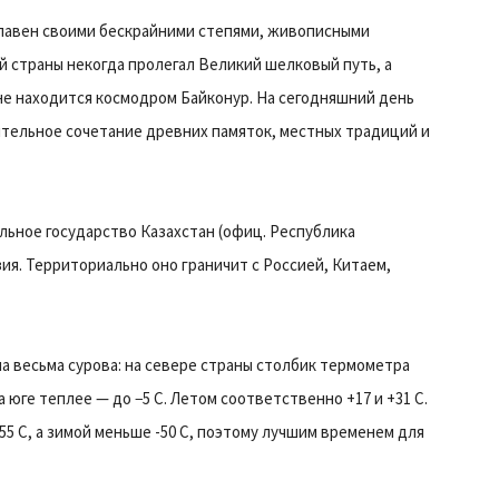
н славен своими бескрайними степями, живописными
й страны некогда пролегал Великий шелковый путь, а
не находится космодром Байконур. На сегодняшний день
ительное сочетание древних памяток, местных традиций и
льное государство Казахстан (офиц. Республика
ия. Территориально оно граничит с Россией, Китаем,
а весьма сурова: на севере страны столбик термометра
а юге теплее — до −5 C. Летом соответственно +17 и +31 С.
5 С, а зимой меньше -50 С, поэтому лучшим временем для